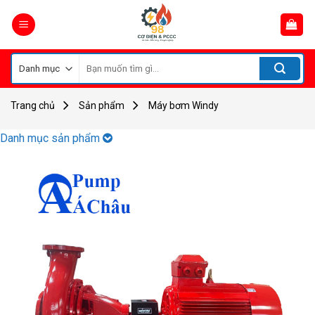
Skip
to
content
Tìm
kiếm:
Trang chủ
Sản phẩm
Máy bơm Windy
Danh mục sản phẩm