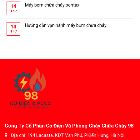
Máy bơm chữa cháy pentax
14
Th7
Hướng dẫn vận hành máy bơm chữa cháy
14
Th7
Công Ty Cổ Phần Cơ Điện Và Phòng Cháy Chữa Cháy 98
Địa chỉ: 194 Lacasta, KĐT Văn Phú, P.Kiến Hưng, Hà Nội