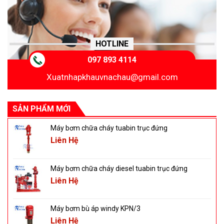
HOTLINE
097 893 4114
Xuatnhapkhauvnachau@gmail.com
SẢN PHẨM MỚI
Máy bơm chữa cháy tuabin trục đứng
Liên Hệ
Máy bơm chữa cháy diesel tuabin trục đứng
Liên Hệ
Máy bơm bù áp windy KPN/3
Liên Hệ