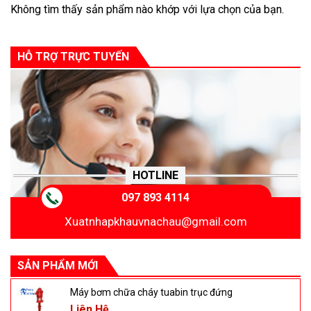
Không tìm thấy sản phẩm nào khớp với lựa chọn của bạn.
HỖ TRỢ TRỰC TUYẾN
HOTLINE
097 893 4114
Xuatnhapkhauvnachau@gmail.com
SẢN PHẨM MỚI
Máy bơm chữa cháy tuabin trục đứng
Liên Hệ